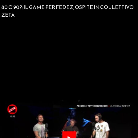
80 O 90?: IL GAME PER FEDEZ, OSPITE IN COLLETTIVO
ZETA
Play